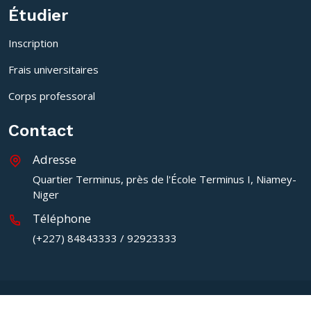
Étudier
Inscription
Frais universitaires
Corps professoral
Contact
Adresse
Quartier Terminus, près de l'École Terminus I, Niamey-
Niger
Téléphone
(+227) 84843333 / 92923333
2024, Swiss UMEF Universty of Niger. All rights reserved ,