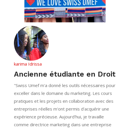
karima Idrissa
Ahm
on
Ancienne étudiante en Droit
D
&
"Swiss Umef m'a donné les outils nécessaires pour
exceller dans le domaine du marketing. Les cours
"Ét
pratiques et les projets en collaboration avec des
nt
tra
entreprises réelles m'ont permis d'acquérir une
ons
tou
expérience précieuse. Aujourd'hui, je travaille
de 
comme directrice marketing dans une entreprise
com