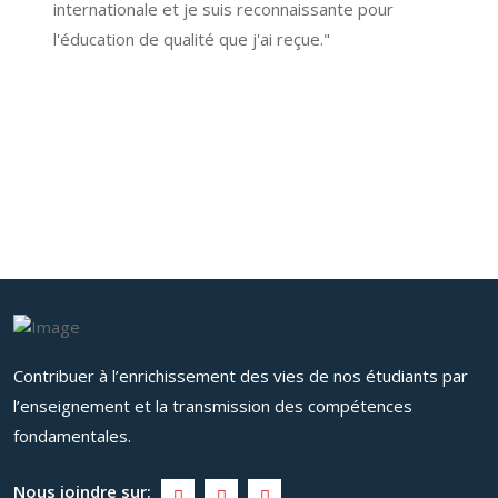
internationale et je suis reconnaissante pour
ing
l'éducation de qualité que j'ai reçue."
mon
tec
suc
Contribuer à l’enrichissement des vies de nos étudiants par
l’enseignement et la transmission des compétences
fondamentales.
Nous joindre sur: