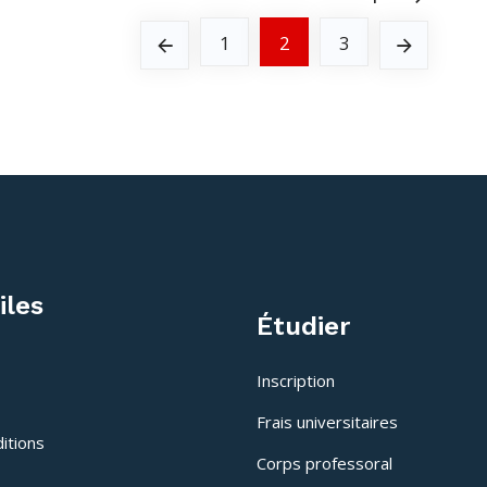
1
2
3
iles
Étudier
Inscription
Frais universitaires
itions
Corps professoral